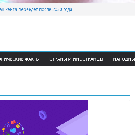
ашкента переедет после 2030 года
ета Алины Загитовой
й до университетских клиник
на одном из ключевых перекрёстков
перекрыт путепровод на Буюк Ипак Йули
традиционные узоры: символика и
ение
ОРИЧЕСКИЕ ФАКТЫ
СТРАНЫ И ИНОСТРАНЦЫ
НАРОДНЫ