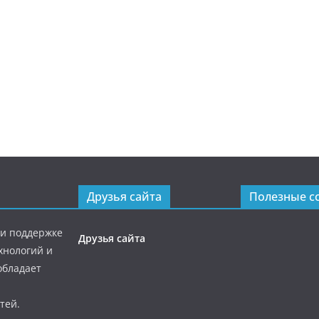
Друзья сайта
Полезные с
ри поддержке
Друзья сайта
хнологий и
обладает
тей.