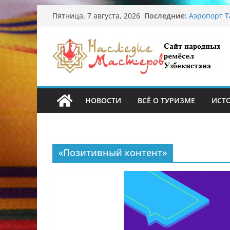
Перейти
Последние:
Аэропорт Т
Пятница, 7 августа, 2026
к
Опасная ди
От знахаре
содержимому
Обрушение 
Ташкента: 
Узбекские 
происхожд
НОВОСТИ
ВСЁ О ТУРИЗМЕ
ИСТ
«Позитивный контент»