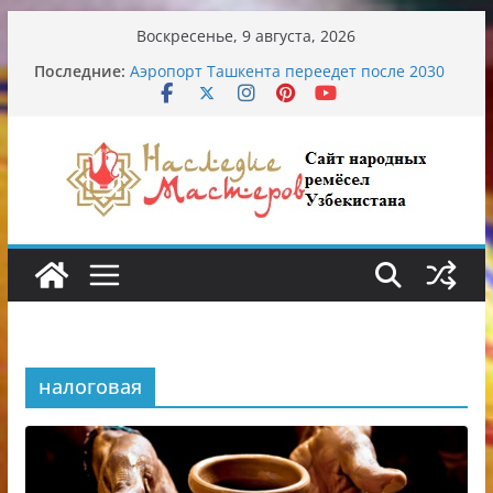
Перейти
Воскресенье, 9 августа, 2026
к
Последние:
Аэропорт Ташкента переедет после 2030
содержимому
года
Опасная диета Алины Загитовой
От знахарей до университетских клиник
Обрушение на одном из ключевых
перекрёстков Ташкента: перекрыт
путепровод на Буюк Ипак Йули
Узбекские традиционные узоры:
символика и происхождение
налоговая