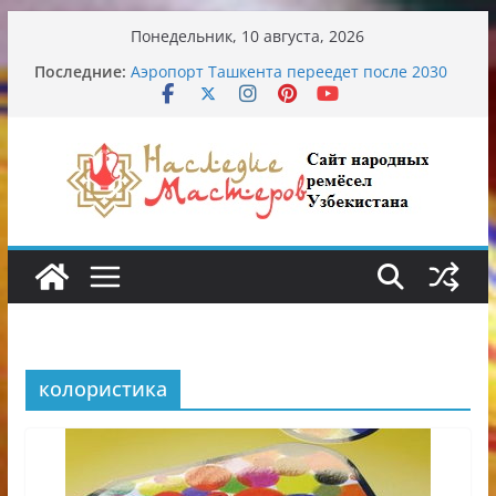
Перейти
Понедельник, 10 августа, 2026
к
Последние:
Аэропорт Ташкента переедет после 2030
содержимому
года
Опасная диета Алины Загитовой
От знахарей до университетских клиник
Обрушение на одном из ключевых
перекрёстков Ташкента: перекрыт
путепровод на Буюк Ипак Йули
Узбекские традиционные узоры:
символика и происхождение
колористика