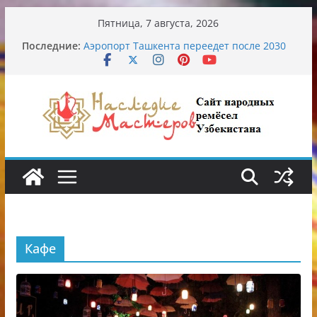
Перейти
Пятница, 7 августа, 2026
к
Последние:
Аэропорт Ташкента переедет после 2030
содержимому
года
Опасная диета Алины Загитовой
От знахарей до университетских клиник
Обрушение на одном из ключевых
перекрёстков Ташкента: перекрыт
путепровод на Буюк Ипак Йули
Узбекские традиционные узоры:
символика и происхождение
Кафе