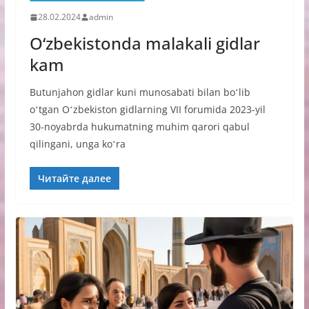
28.02.2024
admin
O‘zbekistonda malakali gidlar
kam
Butunjahon gidlar kuni munosabati bilan boʻlib
oʻtgan Oʻzbekiston gidlarning VII forumida 2023-yil
30-noyabrda hukumatning muhim qarori qabul
qilingani, unga koʻra
Читайте далее