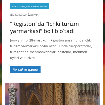
TURIZM HAQIDA HAMMA NARSA
28.02.2024
admin
“Registon”da “Ichki turizm
yarmarkasi” boʻlib oʻtadi
Joriy yilning 28-mart kuni Registon ansamblida ichki
turizm yarmarkasi bo‘lib o‘tadi. Unda turoperatorlar,
turagentlar, mehmonxonalar, hostellar, mehmon
uylari va turizm
Читайте далее