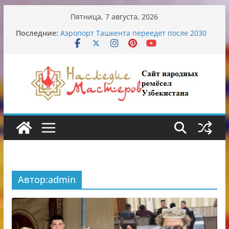
Перейти
Пятница, 7 августа, 2026
к
Узбекские традиционные узоры:
Последние:
содержимому
символика и происхождение
Аэропорт Ташкента переедет после 2030
года
Опасная диета Алины Загитовой
От знахарей до университетских клиник
Обрушение на одном из ключевых
перекрёстков Ташкента: перекрыт
путепровод на Буюк Ипак Йули
Автор:
admin