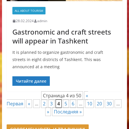
ALL ABOUT TOURISM
28.02.2024
admin
Gastronomic and craft streets
will appear in Tashkent
It is planned to organize gastronomic and craft
streets in eight districts of Tashkent. This was
announced at a meeting
Читайте далее
Страница 4 из 50
«
Первая
«
...
2
3
4
5
6
...
10
20
30
...
»
Последняя »