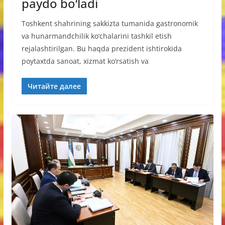
paydo bo‘ladi
Toshkent shahrining sakkizta tumanida gastronomik
va hunarmandchilik ko‘chalarini tashkil etish
rejalashtirilgan. Bu haqda prezident ishtirokida
poytaxtda sanoat, xizmat ko‘rsatish va
Читайте далее