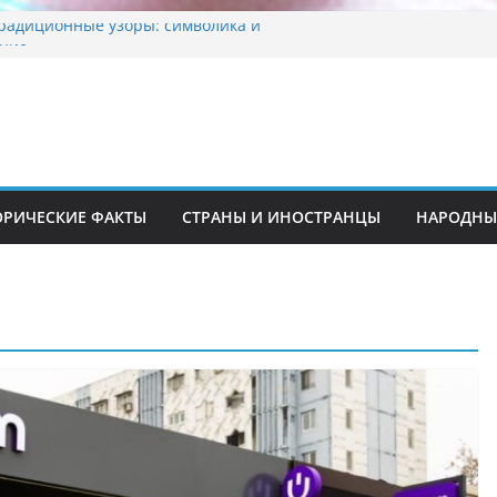
традиционные узоры: символика и
ние
шкента переедет после 2030 года
ета Алины Загитовой
 до университетских клиник
на одном из ключевых перекрёстков
перекрыт путепровод на Буюк Ипак Йули
ОРИЧЕСКИЕ ФАКТЫ
СТРАНЫ И ИНОСТРАНЦЫ
НАРОДНЫ