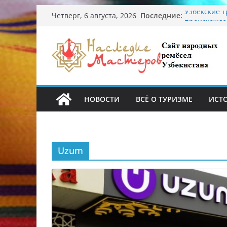
Перейти
Последние:
Узбекские 
Четверг, 6 августа, 2026
к
происхожде
Аэропорт Та
содержимому
Опасная ди
От знахарей
Обрушение 
Ташкента: 
НОВОСТИ
ВСЁ О ТУРИЗМЕ
ИСТ
Uzum