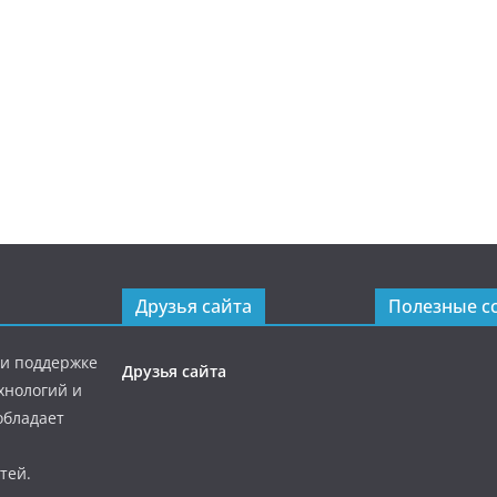
Друзья сайта
Полезные с
ри поддержке
Друзья сайта
хнологий и
обладает
тей.