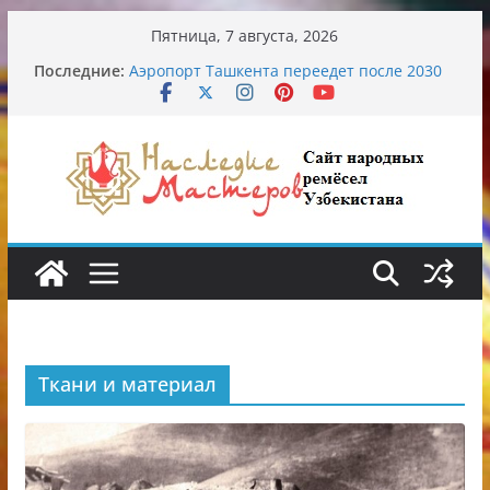
Перейти
Пятница, 7 августа, 2026
к
Последние:
Аэропорт Ташкента переедет после 2030
содержимому
года
Опасная диета Алины Загитовой
От знахарей до университетских клиник
Обрушение на одном из ключевых
перекрёстков Ташкента: перекрыт
путепровод на Буюк Ипак Йули
Узбекские традиционные узоры:
символика и происхождение
Ткани и материал