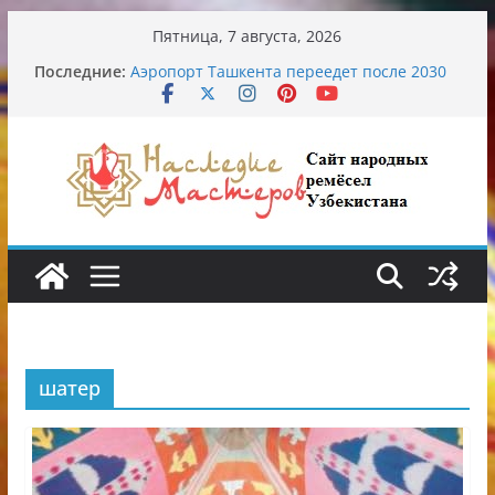
Перейти
Пятница, 7 августа, 2026
к
Последние:
Аэропорт Ташкента переедет после 2030
содержимому
года
Опасная диета Алины Загитовой
От знахарей до университетских клиник
Обрушение на одном из ключевых
перекрёстков Ташкента: перекрыт
путепровод на Буюк Ипак Йули
Узбекские традиционные узоры:
символика и происхождение
шатер