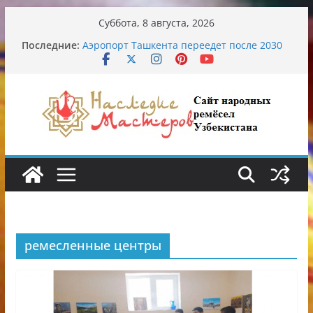
Перейти
Суббота, 8 августа, 2026
к
Последние:
Аэропорт Ташкента переедет после 2030
содержимому
года
Опасная диета Алины Загитовой
От знахарей до университетских клиник
Обрушение на одном из ключевых
перекрёстков Ташкента: перекрыт
путепровод на Буюк Ипак Йули
Узбекские традиционные узоры:
символика и происхождение
ремесленные центры