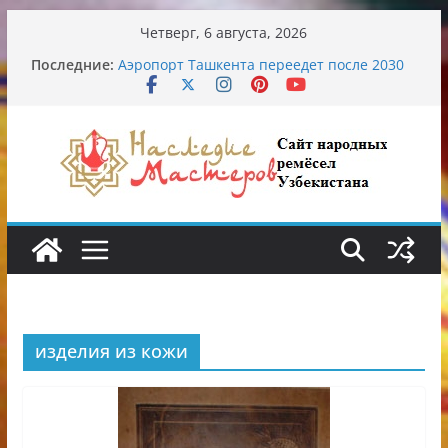
Перейти
Четверг, 6 августа, 2026
к
Последние:
Аэропорт Ташкента переедет после 2030
содержимому
года
Опасная диета Алины Загитовой
От знахарей до университетских клиник
Обрушение на одном из ключевых
перекрёстков Ташкента: перекрыт
путепровод на Буюк Ипак Йули
Узбекские традиционные узоры:
символика и происхождение
изделия из кожи