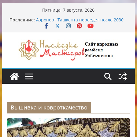
Перейти
Пятница, 7 августа, 2026
к
Последние:
Аэропорт Ташкента переедет после 2030
содержимому
года
Опасная диета Алины Загитовой
От знахарей до университетских клиник
Обрушение на одном из ключевых
перекрёстков Ташкента: перекрыт
путепровод на Буюк Ипак Йули
Узбекские традиционные узоры:
символика и происхождение
Вышивка и ковроткачество