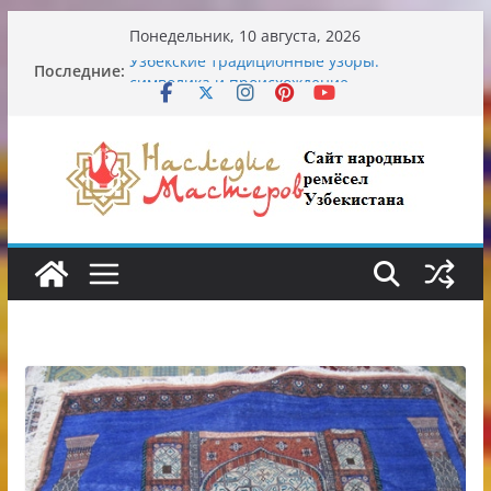
Перейти
Понедельник, 10 августа, 2026
к
Последние:
Узбекские традиционные узоры:
содержимому
символика и происхождение
Аэропорт Ташкента переедет после 2030
года
Опасная диета Алины Загитовой
От знахарей до университетских клиник
Обрушение на одном из ключевых
перекрёстков Ташкента: перекрыт
путепровод на Буюк Ипак Йули