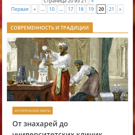
Страница 20 из 21
«
Первая
«
...
10
...
17
18
19
20
21
»
СОВРЕМЕННОСТЬ И ТРАДИЦИИ
ИСТОРИЧЕСКИЕ ФАКТЫ
От знахарей до
университетских клиник