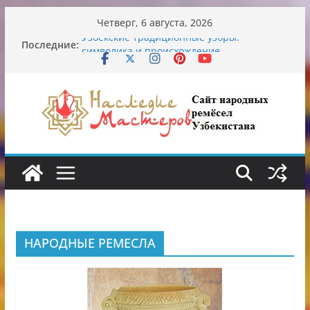
Перейти
Четверг, 6 августа, 2026
к
Последние:
Узбекские традиционные узоры:
содержимому
символика и происхождение
Аэропорт Ташкента переедет после 2030
года
Опасная диета Алины Загитовой
От знахарей до университетских клиник
Обрушение на одном из ключевых
перекрёстков Ташкента: перекрыт
путепровод на Буюк Ипак Йули
НАРОДНЫЕ РЕМЕСЛА