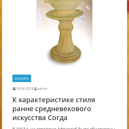
ШЕДЕВРЫ
19.04.2019
admin
К характеристике стиля
ранне средневекового
искусства Согда
В 1913 г. на городище Афрасиаб были обнаружены