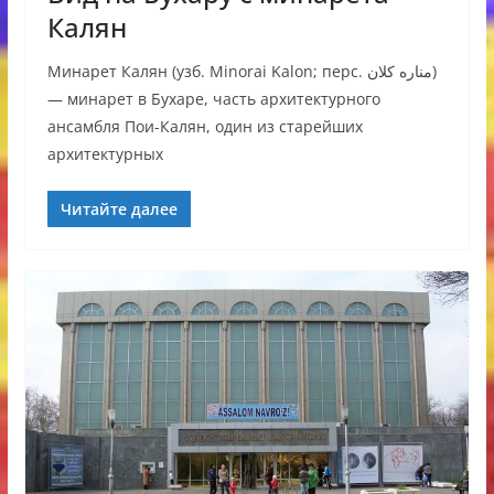
Калян
Минарет Калян (узб. Minorai Kalon; перс. مناره کلان‎)
— минарет в Бухаре, часть архитектурного
ансамбля Пои-Калян, один из старейших
архитектурных
Читайте далее