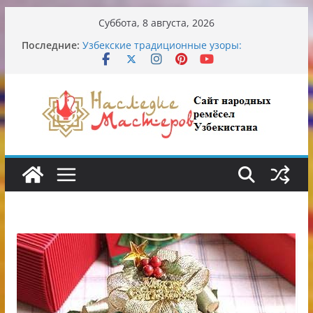
Перейти
Суббота, 8 августа, 2026
к
Последние:
Узбекские традиционные узоры:
содержимому
символика и происхождение
Аэропорт Ташкента переедет после 2030
года
Опасная диета Алины Загитовой
От знахарей до университетских клиник
Обрушение на одном из ключевых
перекрёстков Ташкента: перекрыт
путепровод на Буюк Ипак Йули