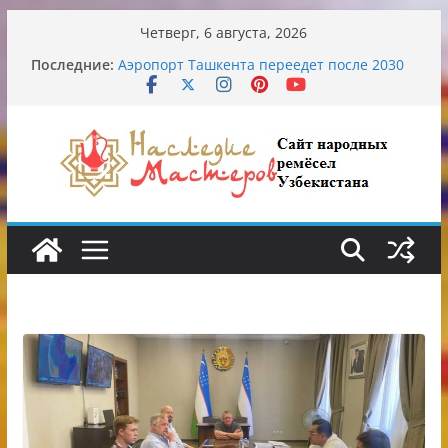
Перейти
Четверг, 6 августа, 2026
к
Узбекские традиционные узоры:
Последние:
содержимому
символика и происхождение
Аэропорт Ташкента переедет после 2030
года
Опасная диета Алины Загитовой
От знахарей до университетских клиник
Обрушение на одном из ключевых
перекрёстков Ташкента: перекрыт
путепровод на Буюк Ипак Йули