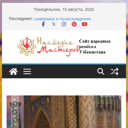
Перейти
Понедельник, 10 августа, 2026
к
Узбекские традиционные узоры:
Последние:
содержимому
символика и происхождение
Аэропорт Ташкента переедет после 2030
года
Опасная диета Алины Загитовой
От знахарей до университетских клиник
Обрушение на одном из ключевых
перекрёстков Ташкента: перекрыт
путепровод на Буюк Ипак Йули