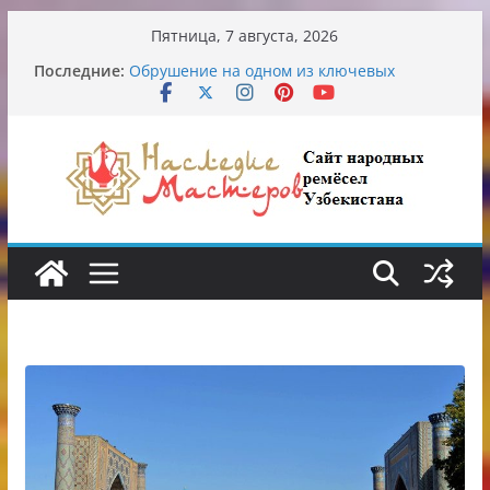
Перейти
Пятница, 7 августа, 2026
к
Последние:
Обрушение на одном из ключевых
содержимому
перекрёстков Ташкента: перекрыт
путепровод на Буюк Ипак Йули
Узбекские традиционные узоры:
символика и происхождение
Аэропорт Ташкента переедет после 2030
года
Опасная диета Алины Загитовой
От знахарей до университетских клиник