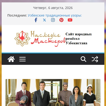
Перейти
Четверг, 6 августа, 2026
к
Последние:
Узбекские традиционные узоры:
содержимому
символика и происхождение
Аэропорт Ташкента переедет после 2030
года
Опасная диета Алины Загитовой
От знахарей до университетских клиник
Обрушение на одном из ключевых
перекрёстков Ташкента: перекрыт
путепровод на Буюк Ипак Йули