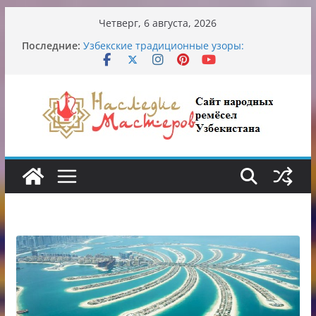
Перейти
Четверг, 6 августа, 2026
к
Последние:
Обрушение на одном из ключевых
содержимому
перекрёстков Ташкента: перекрыт
путепровод на Буюк Ипак Йули
Узбекские традиционные узоры:
символика и происхождение
Аэропорт Ташкента переедет после 2030
года
Опасная диета Алины Загитовой
От знахарей до университетских клиник