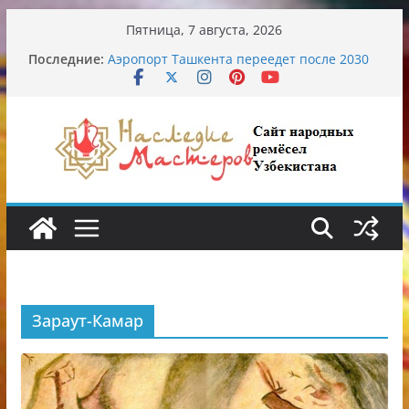
Перейти
Пятница, 7 августа, 2026
к
Последние:
Аэропорт Ташкента переедет после 2030
содержимому
года
Опасная диета Алины Загитовой
От знахарей до университетских клиник
Обрушение на одном из ключевых
перекрёстков Ташкента: перекрыт
путепровод на Буюк Ипак Йули
Узбекские традиционные узоры:
символика и происхождение
Зараут-Камар