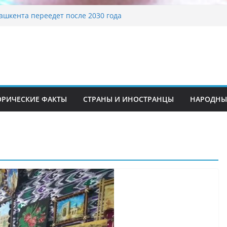
ашкента переедет после 2030 года
ета Алины Загитовой
й до университетских клиник
на одном из ключевых перекрёстков
перекрыт путепровод на Буюк Ипак Йули
традиционные узоры: символика и
ение
ОРИЧЕСКИЕ ФАКТЫ
СТРАНЫ И ИНОСТРАНЦЫ
НАРОДНЫ