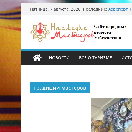
Перейти
Последние:
Аэропорт Т
Пятница, 7 августа, 2026
к
Опасная ди
От знахаре
содержимому
Обрушение 
Ташкента: 
Узбекские 
происхожд
НОВОСТИ
ВСЁ О ТУРИЗМЕ
ИСТ
традиции мастеров