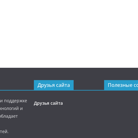
Друзья сайта
Полезные с
ри поддержке
Друзья сайта
хнологий и
обладает
тей.