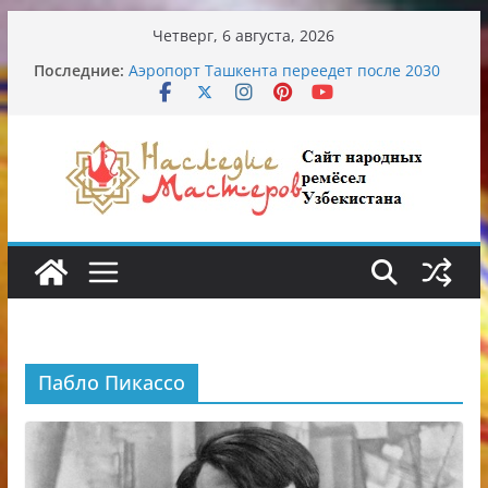
Перейти
Четверг, 6 августа, 2026
к
Последние:
Аэропорт Ташкента переедет после 2030
содержимому
года
Опасная диета Алины Загитовой
От знахарей до университетских клиник
Обрушение на одном из ключевых
перекрёстков Ташкента: перекрыт
путепровод на Буюк Ипак Йули
Узбекские традиционные узоры:
символика и происхождение
Пабло Пикассо