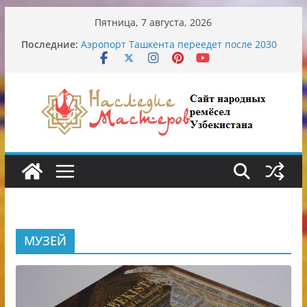
Перейти
Пятница, 7 августа, 2026
к
Последние:
Аэропорт Ташкента переедет после 2030
содержимому
года
Опасная диета Алины Загитовой
От знахарей до университетских клиник
Обрушение на одном из ключевых
перекрёстков Ташкента: перекрыт
путепровод на Буюк Ипак Йули
Узбекские традиционные узоры:
символика и происхождение
МУЗЕЙ