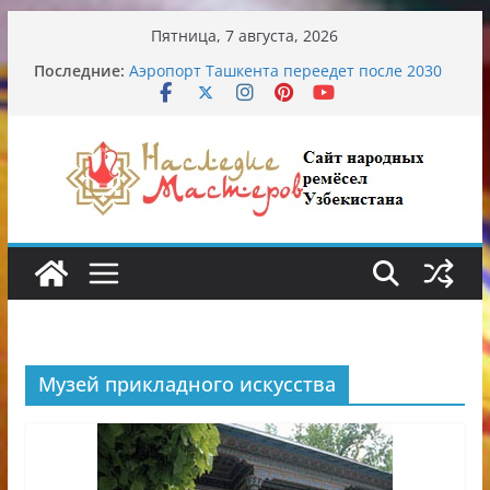
Перейти
Пятница, 7 августа, 2026
к
Последние:
Аэропорт Ташкента переедет после 2030
содержимому
года
Опасная диета Алины Загитовой
От знахарей до университетских клиник
Обрушение на одном из ключевых
перекрёстков Ташкента: перекрыт
путепровод на Буюк Ипак Йули
Узбекские традиционные узоры:
символика и происхождение
Музей прикладного искусства