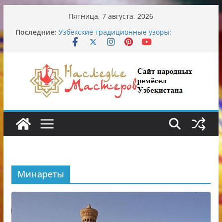
Перейти
Пятница, 7 августа, 2026
к
Последние:
Узбекские традиционные узоры:
содержимому
символика и происхождение
Аэропорт Ташкента переедет после 2030
года
Опасная диета Алины Загитовой
От знахарей до университетских клиник
Обрушение на одном из ключевых
перекрёстков Ташкента: перекрыт
путепровод на Буюк Ипак Йули
Минареты