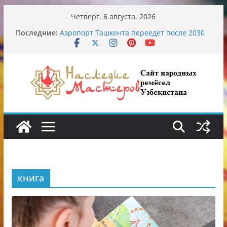
Перейти
Четверг, 6 августа, 2026
к
Последние:
Аэропорт Ташкента переедет после 2030
содержимому
года
Опасная диета Алины Загитовой
От знахарей до университетских клиник
Обрушение на одном из ключевых
перекрёстков Ташкента: перекрыт
путепровод на Буюк Ипак Йули
Узбекские традиционные узоры:
символика и происхождение
книга