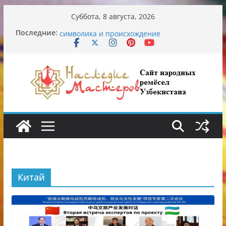
Перейти
Суббота, 8 августа, 2026
к
Узбекские традиционные узоры:
Последние:
содержимому
символика и происхождение
Аэропорт Ташкента переедет после 2030
года
Опасная диета Алины Загитовой
От знахарей до университетских клиник
Обрушение на одном из ключевых
перекрёстков Ташкента: перекрыт
путепровод на Буюк Ипак Йули
Китай