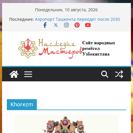
Перейти
Понедельник, 10 августа, 2026
к
Последние:
Аэропорт Ташкента переедет после 2030
содержимому
года
Опасная диета Алины Загитовой
От знахарей до университетских клиник
Обрушение на одном из ключевых
перекрёстков Ташкента: перекрыт
путепровод на Буюк Ипак Йули
Узбекские традиционные узоры:
символика и происхождение
Khorezm