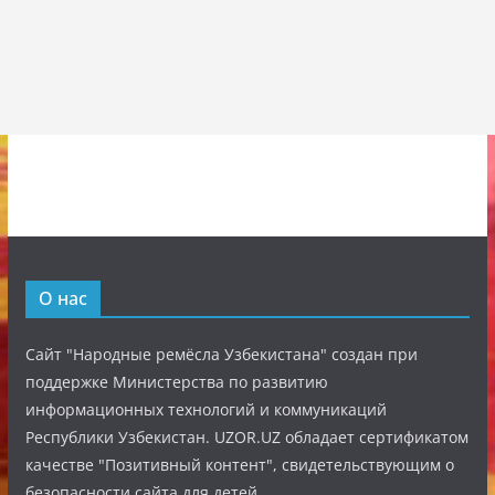
О нас
Сайт "Народные ремёсла Узбекистана" создан при
поддержке Министерства по развитию
информационных технологий и коммуникаций
Республики Узбекистан. UZOR.UZ обладает сертификатом
качестве "Позитивный контент", свидетельствующим о
безопасности сайта для детей.