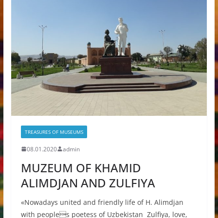
TREASURES OF MUSEUMS
08.01.2020
admin
MUZEUM OF KHAMID
ALIMDJAN AND ZULFIYA
«Nowadays united and friendly life of H. Alimdjan
with peoples poetess of Uzbekistan Zulfiya, love,