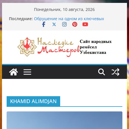
Перейти
Понедельник, 10 августа, 2026
к
Последние:
Обрушение на одном из ключевых
содержимому
перекрёстков Ташкента: перекрыт
путепровод на Буюк Ипак Йули
Узбекские традиционные узоры:
символика и происхождение
Аэропорт Ташкента переедет после 2030
года
Опасная диета Алины Загитовой
От знахарей до университетских клиник
KHAMID ALIMDJAN