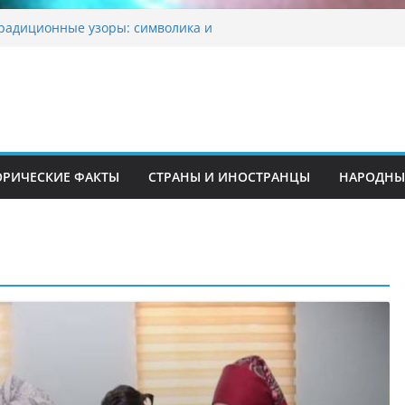
традиционные узоры: символика и
ние
шкента переедет после 2030 года
ета Алины Загитовой
 до университетских клиник
на одном из ключевых перекрёстков
перекрыт путепровод на Буюк Ипак Йули
ОРИЧЕСКИЕ ФАКТЫ
СТРАНЫ И ИНОСТРАНЦЫ
НАРОДНЫ