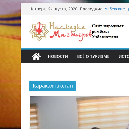
Перейти
Последние:
Узбекские 
Четверг, 6 августа, 2026
к
происхожде
Аэропорт Та
содержимому
Опасная ди
От знахарей
Обрушение 
Ташкента: 
НОВОСТИ
ВСЁ О ТУРИЗМЕ
ИСТ
Каракалпакстан