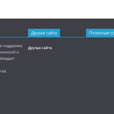
Друзья сайта
Полезные с
ри поддержке
Друзья сайта
хнологий и
обладает
тей.