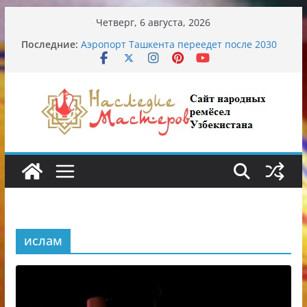
Перейти
Четверг, 6 августа, 2026
к
Последние:
Аэропорт Ташкента переедет после 2030
содержимому
года
Опасная диета Алины Загитовой
От знахарей до университетских клиник
Обрушение на одном из ключевых
перекрёстков Ташкента: перекрыт
путепровод на Буюк Ипак Йули
Узбекские традиционные узоры:
символика и происхождение
ислам