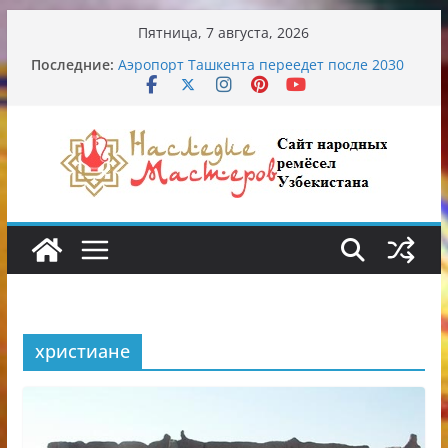
Перейти
Пятница, 7 августа, 2026
к
Последние:
Аэропорт Ташкента переедет после 2030
содержимому
года
Опасная диета Алины Загитовой
От знахарей до университетских клиник
Обрушение на одном из ключевых
перекрёстков Ташкента: перекрыт
путепровод на Буюк Ипак Йули
Узбекские традиционные узоры:
символика и происхождение
христиане