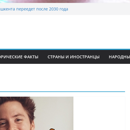
шкента переедет после 2030 года
ета Алины Загитовой
 до университетских клиник
на одном из ключевых перекрёстков
перекрыт путепровод на Буюк Ипак Йули
традиционные узоры: символика и
ние
ОРИЧЕСКИЕ ФАКТЫ
СТРАНЫ И ИНОСТРАНЦЫ
НАРОДНЫ