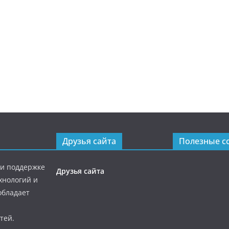
Друзья сайта
Полезные с
ри поддержке
Друзья сайта
хнологий и
обладает
тей.