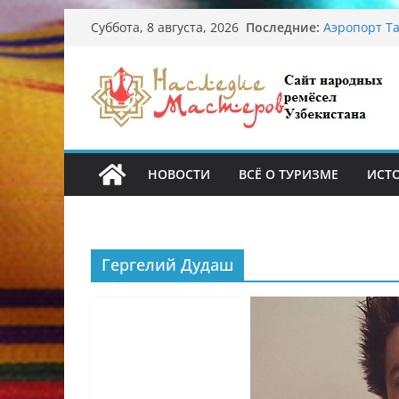
Перейти
Последние:
Аэропорт Та
Суббота, 8 августа, 2026
к
Опасная ди
От знахарей
содержимому
Обрушение 
Ташкента: 
Узбекские 
происхожде
НОВОСТИ
ВСЁ О ТУРИЗМЕ
ИСТ
Гергелий Дудаш