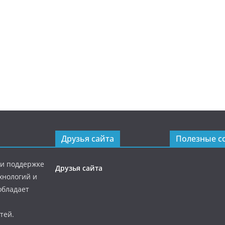
Друзья сайта
Полезные с
ри поддержке
Друзья сайта
хнологий и
обладает
тей.