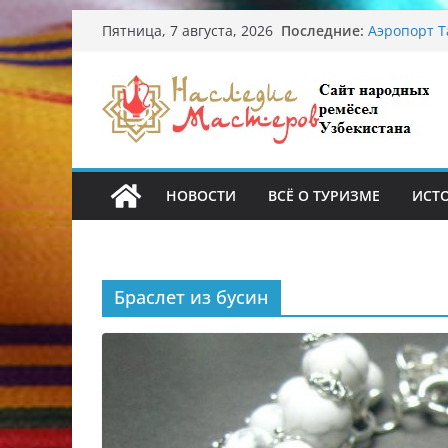
Перейти
Последние:
Аэропорт Т
Пятница, 7 августа, 2026
к
Опасная ди
От знахаре
содержимому
Обрушение 
Ташкента: 
Узбекские 
происхожд
НОВОСТИ
ВСЁ О ТУРИЗМЕ
ИСТ
Браслет из бусин