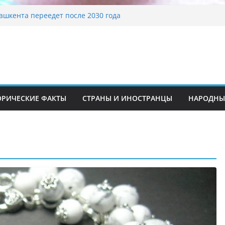
ашкента переедет после 2030 года
ета Алины Загитовой
й до университетских клиник
на одном из ключевых перекрёстков
перекрыт путепровод на Буюк Ипак Йули
традиционные узоры: символика и
ение
ОРИЧЕСКИЕ ФАКТЫ
СТРАНЫ И ИНОСТРАНЦЫ
НАРОДНЫ