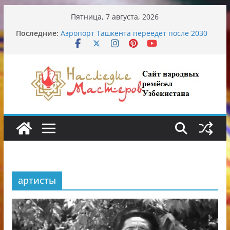
Перейти
Пятница, 7 августа, 2026
к
Последние:
Аэропорт Ташкента переедет после 2030
содержимому
года
Опасная диета Алины Загитовой
От знахарей до университетских клиник
Обрушение на одном из ключевых
перекрёстков Ташкента: перекрыт
путепровод на Буюк Ипак Йули
Узбекские традиционные узоры:
символика и происхождение
артисты