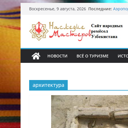
Перейти
Последние:
Аэропо
Воскресенье, 9 августа, 2026
к
Опасна
От зна
содержимому
Обруше
Ташкен
Узбекс
происх
НОВОСТИ
ВСЁ О ТУРИЗМЕ
ИСТ
архитектура