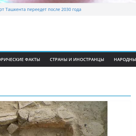
рт Ташкента переедет после 2030 года
я диета Алины Загитовой
харей до университетских клиник
ние на одном из ключевых перекрёстков
та: перекрыт путепровод на Буюк Ипак Йули
кие традиционные узоры: символика и
ождение
ОРИЧЕСКИЕ ФАКТЫ
СТРАНЫ И ИНОСТРАНЦЫ
НАРОДНЫ