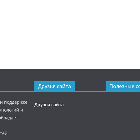
Друзья сайта
Полезные с
ри поддержке
Друзья сайта
хнологий и
обладает
тей.