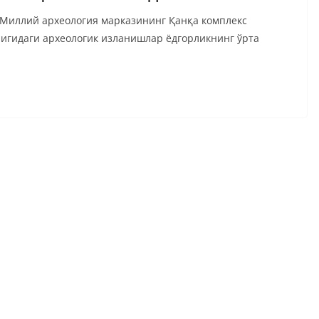
 Миллий археология марказининг Қанқа комплекс
лигидаги археологик изланишлар ёдгорликнинг ўрта