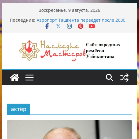
Перейти
Воскресенье, 9 августа, 2026
к
Последние:
Аэропорт Ташкента переедет после 2030
содержимому
года
Опасная диета Алины Загитовой
От знахарей до университетских клиник
Обрушение на одном из ключевых
перекрёстков Ташкента: перекрыт
путепровод на Буюк Ипак Йули
Узбекские традиционные узоры:
символика и происхождение
актёр