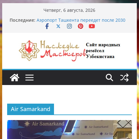
Перейти
Четверг, 6 августа, 2026
к
Последние:
Аэропорт Ташкента переедет после 2030
содержимому
года
Опасная диета Алины Загитовой
От знахарей до университетских клиник
Обрушение на одном из ключевых
перекрёстков Ташкента: перекрыт
путепровод на Буюк Ипак Йули
Узбекские традиционные узоры:
символика и происхождение
Air Samarkand