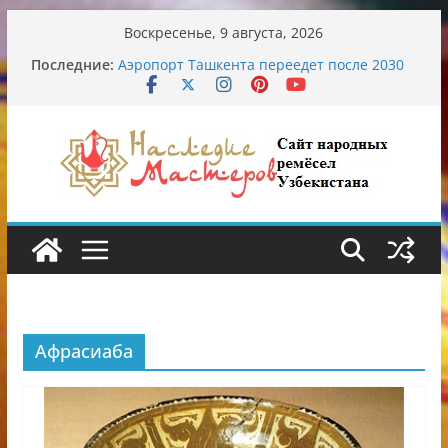
Перейти
Воскресенье, 9 августа, 2026
к
Последние:
Аэропорт Ташкента переедет после 2030
содержимому
года
Опасная диета Алины Загитовой
От знахарей до университетских клиник
Обрушение на одном из ключевых
перекрёстков Ташкента: перекрыт
путепровод на Буюк Ипак Йули
Узбекские традиционные узоры:
символика и происхождение
Афрасиаба