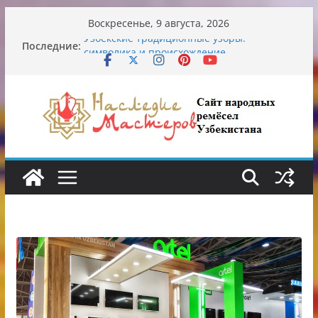
Перейти
Воскресенье, 9 августа, 2026
к
Последние:
Узбекские традиционные узоры:
содержимому
символика и происхождение
Аэропорт Ташкента переедет после 2030
года
Опасная диета Алины Загитовой
От знахарей до университетских клиник
Обрушение на одном из ключевых
перекрёстков Ташкента: перекрыт
путепровод на Буюк Ипак Йули