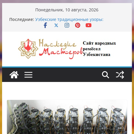
Перейти
Понедельник, 10 августа, 2026
к
Последние:
Узбекские традиционные узоры:
содержимому
символика и происхождение
Аэропорт Ташкента переедет после 2030
года
Опасная диета Алины Загитовой
От знахарей до университетских клиник
Обрушение на одном из ключевых
перекрёстков Ташкента: перекрыт
путепровод на Буюк Ипак Йули