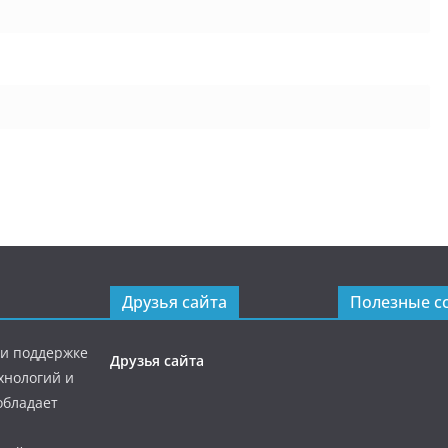
Друзья сайта
Полезные с
ри поддержке
Друзья сайта
хнологий и
обладает