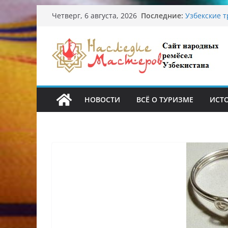
Перейти
Последние:
Узбекские 
Четверг, 6 августа, 2026
к
происхожде
Аэропорт Та
содержимому
Опасная ди
От знахарей
Обрушение 
Ташкента: 
НОВОСТИ
ВСЁ О ТУРИЗМЕ
ИСТ