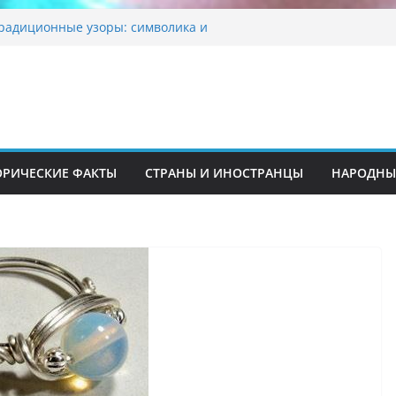
традиционные узоры: символика и
ние
шкента переедет после 2030 года
ета Алины Загитовой
 до университетских клиник
на одном из ключевых перекрёстков
перекрыт путепровод на Буюк Ипак Йули
ОРИЧЕСКИЕ ФАКТЫ
СТРАНЫ И ИНОСТРАНЦЫ
НАРОДНЫ