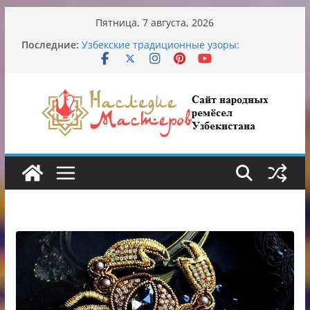
Перейти
Пятница, 7 августа, 2026
к
Обрушение на одном из ключевых
Последние:
содержимому
перекрёстков Ташкента: перекрыт
путепровод на Буюк Ипак Йули
Узбекские традиционные узоры:
символика и происхождение
Аэропорт Ташкента переедет после 2030
года
Опасная диета Алины Загитовой
От знахарей до университетских клиник