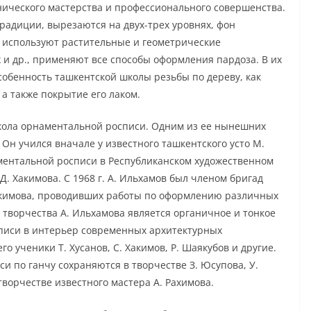
нического мастерства и профессионального совершенства.
радиции, вырезаются на двух-трех уровнях, фон
 используют растительные и геометрические
 и др., применяют все способы оформления пардоза. В их
собенность ташкентской школы резьбы по дереву, как
а также покрытие его лаком.
школа орнаментальной росписи. Одним из ее нынешних
 Он учился вначале у известного ташкентского усто М.
аментальной росписи в Республиканском художественном
Д. Хакимова. С 1968 г. А. Ильхамов был членом бригад
Хакимова, проводивших работы по оформлению различных
творчества А. Ильхамова является органичное и тонкое
писи в интерьер современных архитектурных
 ученики Т. Хусанов, С. Хакимов, Р. Шаякубов и другие.
и по ганчу сохраняются в творчестве З. Юсупова, У.
творчестве известного мастера А. Рахимова.