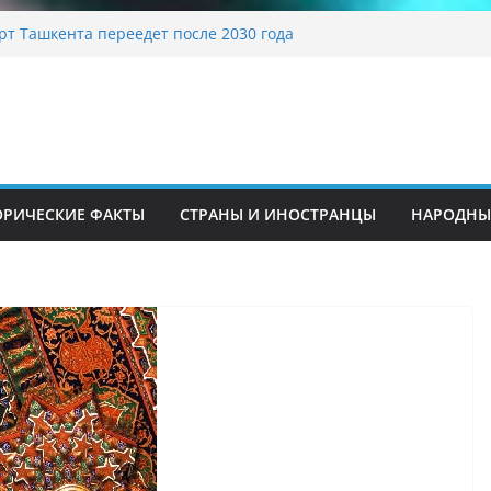
кие традиционные узоры: символика и
ождение
рт Ташкента переедет после 2030 года
я диета Алины Загитовой
харей до университетских клиник
ние на одном из ключевых перекрёстков
та: перекрыт путепровод на Буюк Ипак Йули
ОРИЧЕСКИЕ ФАКТЫ
СТРАНЫ И ИНОСТРАНЦЫ
НАРОДНЫ