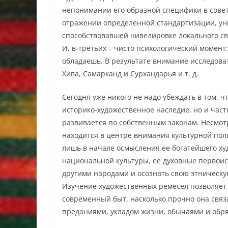
непонимании его образной специфики в советск
отражении определенной стандартизации, ун
способствовавшей нивелировке локального с
И, в-третьих – чисто психологический момент:
обладаешь. В результате внимание исследова
Хива, Самарканд и Сурхандарья и т. д.
Сегодня уже никого не надо убеждать в том, 
историко-художественное наследие, но и част
развивается по собственным законам. Несмотр
находится в центре внимания культурной по
лишь в начале осмысления ее богатейшего ху
национальной культуры, ее духовные первоист
другими народами и осознать свою этническу
Изучение художественных ремесел позволяет 
современный быт, насколько прочно она связа
преданиями, укладом жизни, обычаями и обр