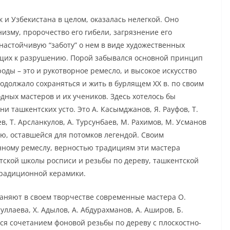
 и Узбекистана в целом, оказалась нелегкой. Оно
низму, пророчество его гибели, загрязнение его
астойчивую “заботу” о нем в виде художественных
ящих к разрушению. Порой забывался основной принцип
оды – это и рукотворное ремесло, и высокое искусство
одолжало сохраняться и жить в бурлящем ХХ в. по своим
ных мастеров и их учеников. Здесь хотелось бы
и ташкентских усто. Это А. Касымджанов, Я. Рауфов, Т.
, Т. Арсланкулов, А. Турсунбаев, М. Рахимов, М. Усманов
ью, оставшейся для потомков легендой. Своим
нному ремеслу, верностью традициям эти мастера
ской школы росписи и резьбы по дереву, ташкентской
традиционной керамики.
аняют в своем творчестве современные мастера О.
уллаева, Х. Адылов, А. Абдурахманов, А. Аширов, Б.
ся сочетанием фоновой резьбы по дереву с плоскостно-