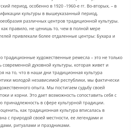
ий период, особенно в 1920 -1960-е гг. Во-вторых, – в
ификации культуры в вышеуказанный период,
воеобразия различных центров традиционной культуры.
 как правило, не ценишь то, чем в полной мере
телей привлекали более отдаленные центры: Бухара и
что традиционные художественные ремесла – это не только
ь современной духовной культуры, которая живет и
я на то, что в наши дни традиционная культура
литики молодой независимой республики, мы фактически
дожественного опыта. Мы постигаем судьбу своей
оки и корни. Это дает возможность сопоставить себя с
ю принадлежность в сфере культурной традиции.
оценить, как традиционная культура вписалась в
на с природой своей местности, ее легендами и
ядами, ритуалами и праздниками.