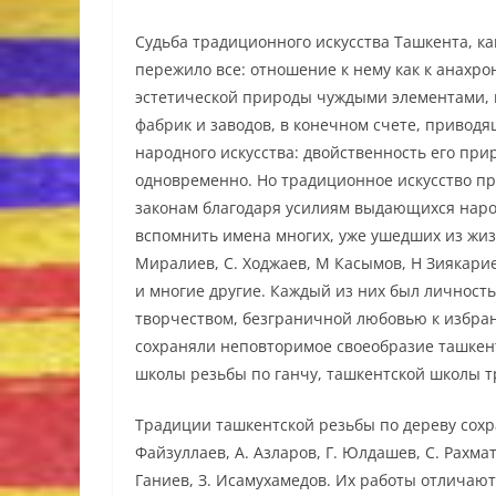
Судьба традиционного искусства Ташкента, как
пережило все: отношение к нему как к анахро
эстетической природы чуждыми элементами, н
фабрик и заводов, в конечном счете, привод
народного искусства: двойственность его прир
одновременно. Но традиционное искусство пр
законам благодаря усилиям выдающихся народ
вспомнить имена многих, уже ушедших из жизн
Миралиев, С. Ходжаев, М Касымов, Н Зиякариев
и многие другие. Каждый из них был личност
творчеством, безграничной любовью к избра
сохраняли неповторимое своеобразие ташкент
школы резьбы по ганчу, ташкентской школы 
Традиции ташкентской резьбы по дереву сохр
Файзуллаев, А. Азларов, Г. Юлдашев, С. Рахмат
Ганиев, З. Исамухамедов. Их работы отличают