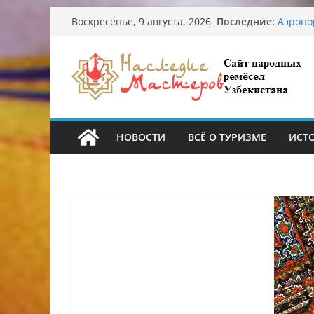
Перейти
Последние:
Узбекс
Воскресенье, 9 августа, 2026
к
происх
Аэропо
содержимому
Опасна
От зна
Обруше
Ташкен
НОВОСТИ
ВСЁ О ТУРИЗМЕ
ИСТ