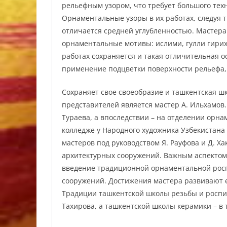
рельефным узором, что требует большого тех
Орнаментальные узоры в их работах, следуя т
отличается средней углубленностью. Мастера
орнаментальные мотивы: ислими, гулли гирих
работах сохраняется и такая отличительная о
применение подцветки поверхности рельефа, 
Сохраняет свое своеобразие и ташкентская 
представителей является мастер А. Ильхамов.
Тураева, а впоследствии – на отделении орн
колледже у Народного художника Узбекистана 
мастеров под руководством Я. Рауфова и Д. 
архитектурных сооружений. Важным аспектом 
введение традиционной орнаментальной рос
сооружений. Достижения мастера развивают его
Традиции ташкентской школы резьбы и роспис
Тахирова, а ташкентской школы керамики – в 