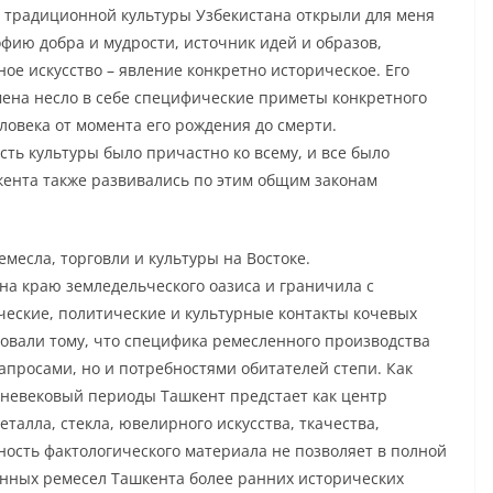
ти традиционной культуры Узбекистана открыли для меня
ию добра и мудрости, источник идей и образов,
ое искусство – явление конкретно историческое. Его
ремена несло в себе специфические приметы конкретного
ловека от момента его рождения до смерти.
ть культуры было причастно ко всему, и все было
кента также развивались по этим общим законам
месла, торговли и культуры на Востоке.
на краю земледельческого оазиса и граничила с
еские, политические и культурные контакты кочевых
вовали тому, что специфика ремесленного производства
апросами, но и потребностями обитателей степи. Как
дневековый периоды Ташкент предстает как центр
талла, стекла, ювелирного искусства, ткачества,
ость фактологического материала не позволяет в полной
нных ремесел Ташкента более ранних исторических