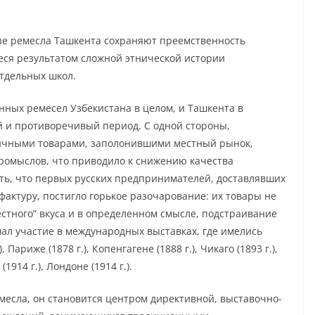
нные ремесла Ташкента сохраняют преемственность
еся результатом сложной этнической истории
тдельных школ.
енных ремесел Узбекистана в целом, и Ташкента в
й и противоречивый период. С одной стороны,
ичными товарами, заполонившими местный рынок,
омыслов, что приводило к снижению качества
ить, что первых русских предпринимателей, доставлявших
уфактуру, постигло горькое разочарование: их товары не
стного” вкуса и в определенном смысле, подстраивание
мал участие в международных выставках, где имелись
Париже (1878 г.), Копенгагене (1888 г.), Чикаго (1893 г.),
(1914 г.), Лондоне (1914 г.).
емесла, он становится центром директивной, выставочно-