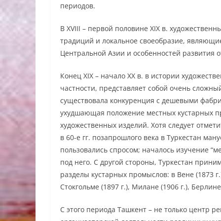
периодов.
В ХVIII – первой половине ХIХ в. художестве
традиций и локальное своеобразие, являющи
Центральной Азии и особенностей развития о
Конец ХIХ – начало ХХ в. в истории художеств
частности, представляет собой очень сложны
существовала конкуренция с дешевыми фабр
ухудшающая положение местных кустарных пр
художественных изделий. Хотя следует отмет
в 60-е гг. позапрошлого века в Туркестан ман
пользовались спросом; началось изучение “ме
под него. С другой стороны, Туркестан прини
разделы кустарных промыслов: в Вене (1873 г.), 
Стокгольме (1897 г.), Милане (1906 г.), Берлине 
С этого периода Ташкент – не только центр р