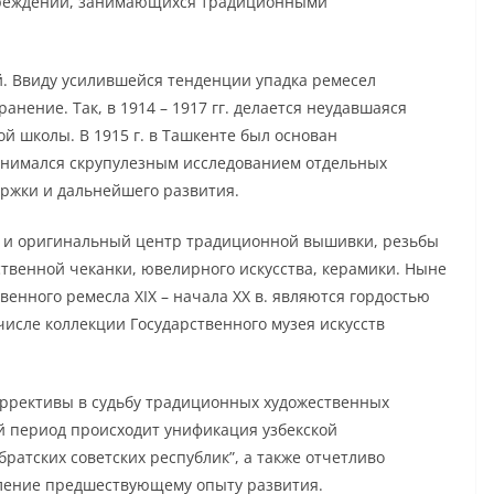
чреждений, занимающихся традиционными
й. Ввиду усилившейся тенденции упадка ремесел
нение. Так, в 1914 – 1917 гг. делается неудавшаяся
й школы. В 1915 г. в Ташкенте был основан
занимался скрупулезным исследованием отдельных
ржки и дальнейшего развития.
ый и оригинальный центр традиционной вышивки, резьбы
ественной чеканки, ювелирного искусства, керамики. Ныне
енного ремесла ХIХ – начала ХХ в. являются гордостью
числе коллекции Государственного музея искусств
оррективы в судьбу традиционных художественных
ий период происходит унификация узбекской
братских советских республик”, а также отчетливо
ление предшествующему опыту развития.