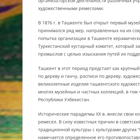
организаторской деятельности различных у
художественными ремеслами.
В 1876 г. в Ташкенте был открыт первый музе
принимался ряд мер, направленных на их сохра
попытка организации в Ташкенте керамическо
Туркестанский кустарный комитет, который 
промыслов с целью изыскания путей их подде
Ташкент в этот период предстает как крупн
по дереву и ганчу, росписи по дереву, худож
великолепные изделия ташкентского художеств
многих музейных и частных коллекций, в том 
Республики Узбекистан.
Исторические парадигмы ХХ в. внесли свои к
ремесел. В силу известных причин в советск
традиционной культуры с культурами других “
намечается определенное его противопостав