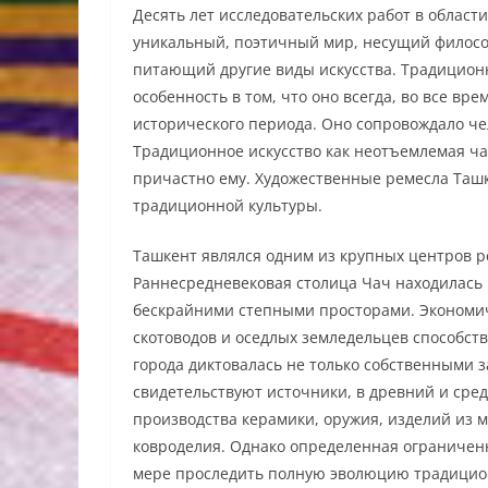
Десять лет исследовательских работ в облас
уникальный, поэтичный мир, несущий философ
питающий другие виды искусства. Традиционн
особенность в том, что оно всегда, во все в
исторического периода. Оно сопровождало че
Традиционное искусство как неотъемлемая час
причастно ему. Художественные ремесла Таш
традиционной культуры.
Ташкент являлся одним из крупных центров ре
Раннесредневековая столица Чач находилась 
бескрайними степными просторами. Экономич
скотоводов и оседлых земледельцев способст
города диктовалась не только собственными з
свидетельствуют источники, в древний и сре
производства керамики, оружия, изделий из ме
ковроделия. Однако определенная ограниченн
мере проследить полную эволюцию традицио