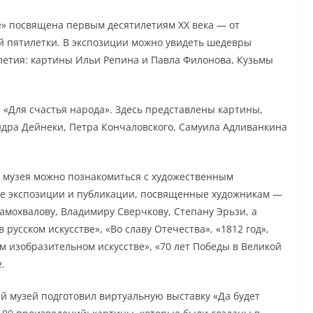
» посвящена первым десятилетиям XX века — от
й пятилетки. В экспозиции можно увидеть шедевры
летия: картины Ильи Репина и Павла Филонова, Кузьмы
 «Для счастья народа». Здесь представлены картины,
дра Дейнеки, Петра Кончаловского, Самуила Адливанкина
го музея можно познакомиться с художественным
ые экспозиции и публикации, посвященные художникам —
амохвалову, Владимиру Сверчкову, Степану Эрьзи, а
 русском искусстве», «Во славу Отечества», «1812 год»,
ом изобразительном искусстве», «70 лет Победы в Великой
.
ий музей подготовил виртуальную выставку «Да будет