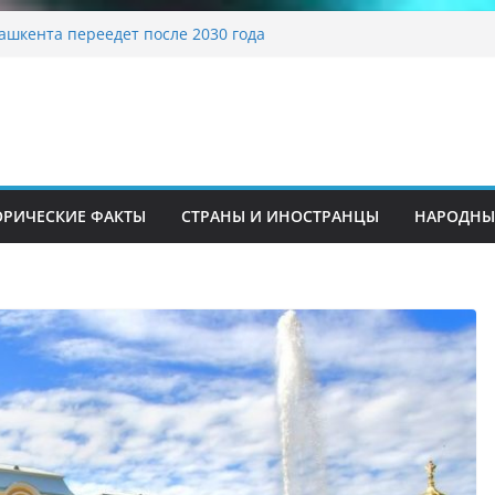
традиционные узоры: символика и
ение
ашкента переедет после 2030 года
ета Алины Загитовой
й до университетских клиник
на одном из ключевых перекрёстков
перекрыт путепровод на Буюк Ипак Йули
ОРИЧЕСКИЕ ФАКТЫ
СТРАНЫ И ИНОСТРАНЦЫ
НАРОДНЫ