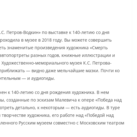
.С. Петров-Водкин» по выставке к 140-летию со дня
роходила в музее в 2018 году. Вы можете совершить
реть знаменитые произведения художника «Смерть
, автопортреты разных годов, книжные иллюстрации и
и Художественно-мемориального музея К.С. Петрова-
 приближать — видно даже мельчайшие мазки. Почти ко
чительным — и аудиогиды.
н к 140-летию со дня рождения художника. В нем
мы, созданные по эскизам Малевича к опере «Победа над
треть детально, к некоторым — есть аудиогиды. В туре
творчестве художника, его работе над «Победой над
вленного Русским музеем совместно с Московским театром