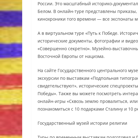
России. Это масштабный историко-документал
Белом. В онлайн-туре представлены приказы,
кинохроники того времени — все экспонаты 
А в виртуальном туре «Путь к Победе. Истор
исторические документы, фотографии и видео
«Совершенно секретно». Музейно-выставочны
Восточной Европы от нацизма.
На сайте Государственного центрального муз
экскурсии по выставкам «Подпольная типогра
свидетельствуют», исторические спецпроекты
Победы». Также вы можете посмотреть интерак
онлайн-игры «Сквозь землю провалиться, ил
познакомиться с 10 подарками Сталину и 10 
Государственный музей истории религии
Туры по временным выставкам подготовил и Г