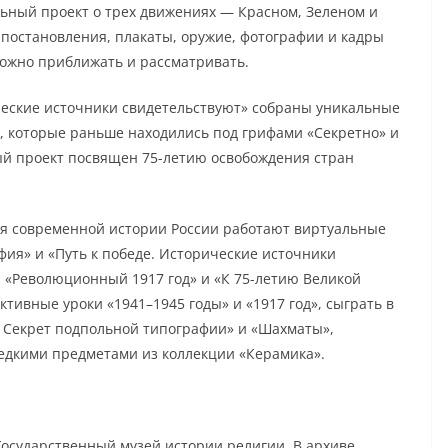
ьный проект о трех движениях — Красном, Зеленом и
 постановления, плакаты, оружие, фотографии и кадры
можно приближать и рассматривать.
ические источники свидетельствуют» собраны уникальные
, которые раньше находились под грифами «Секретно» и
й проект посвящен 75-летию освобождения стран
ея современной истории России работают виртуальные
фия» и «Путь к победе. Исторические источники
 «Революционный 1917 год» и «К 75-летию Великой
тивные уроки «1941–1945 годы» и «1917 год», сыграть в
и Секрет подпольной типографии» и «Шахматы»,
редкими предметами из коллекции «Керамика».
осударственный музей истории религии. В архиве