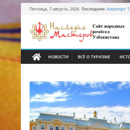
Перейти
Последние:
Узбекские 
Пятница, 7 августа, 2026
к
происхожд
Аэропорт Т
содержимому
Опасная ди
От знахаре
Обрушение 
Ташкента: 
НОВОСТИ
ВСЁ О ТУРИЗМЕ
ИСТ