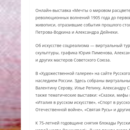
Онлайн-выставка «Мечты о мировом расцвете
революционных волнений 1905 года до перво
живописи, отразившие события прошлого сто
Петрова-Водкина и Александра Дейнеки.
Об искусстве соцреализма — виртуальный тур
скульптуры, графика Юрия Пименова, Алексан
и других мастеров Советского Союза.
В «Художественной галерее» на сайте Русско
наследием России. Здесь собраны виртуальн
Валентину Серову, Илье Репину, Александру С
также тематические выставки: «Сказки, мифы в
«Италия в русском искусстве», «Спорт в русск
Отечественной войне», «Святая Русь» и другие
К 75-летней годовщине снятия блокады Русск