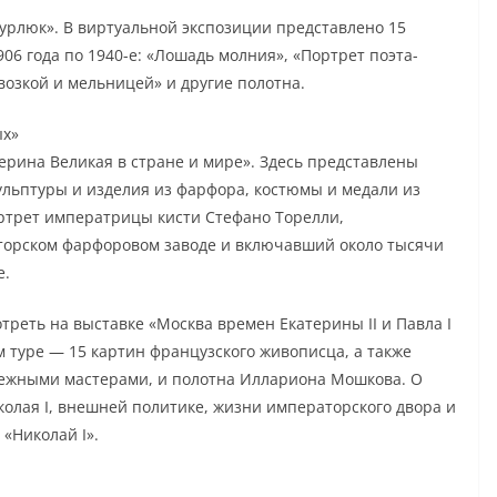
урлюк». В виртуальной экспозиции представлено 15
06 года по 1940-е: «Лошадь молния», «Портрет поэта-
возкой и мельницей» и другие полотна.
ых»
ерина Великая в стране и мире». Здесь представлены
льптуры и изделия из фарфора, костюмы и медали из
ртрет императрицы кисти Стефано Торелли,
торском фарфоровом заводе и включавший около тысячи
е.
реть на выставке «Москва времен Екатерины II и Павла I
 туре — 15 картин французского живописца, а также
бежными мастерами, и полотна Иллариона Мошкова. О
колая I, внешней политике, жизни императорского двора и
«Николай I».