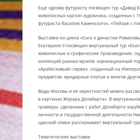
Еще одному футуристу посвящен тур «Давид Б
живописных картин художника, созданных с 19
футуриста Василия Каменского», «Пейзаж с по
Выставки из цикла «Сага о династии Романов
Екатерине II посвящен виртуальный тур «Екат
живописные и графические произведения, ску
коллекций разных музеев: коронационный по
«Арабесковый» сервиз, созданный на Импера
предметов, мундирные платья и многое друго
Виды Москвы и ее окрестностей можно рассмот
в картинах Жерара Делабарта». В виртуальном
гравюры, сделанные с работ Делабарта зару
личности и государственной деятельности Ни
царской семьи рассказывает виртуальный тур 
Тематические выставки