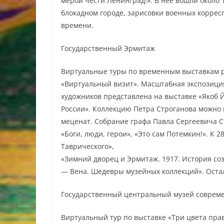
мерой чести Ленинград!». В нее вошли около
блокадном городе, зарисовки военных коррес
времени.
Государственный Эрмитаж
Виртуальные туры по временным выставкам р
«Виртуальный визит». Масштабная экспозици
художников представлена на выставке «Якоб Й
России». Коллекцию Петра Строганова можно 
меценат. Собрание графа Павла Сергеевича С
«Боги, люди, герои», «Это сам Потемкин!». К 
Таврического»,
«Зимний дворец и Эрмитаж. 1917. История соз
— Вена. Шедевры музейных коллекций». Оста
Государственный центральный музей совреме
Виртуальный тур по выставке «Три цвета пра