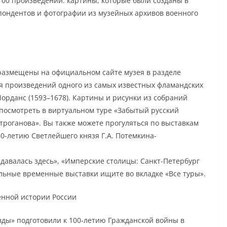
 100 произведений: картины, которые были созданы в
пондентов и фотографии из музейных архивов военного
азмещены на официальном сайте музея в разделе
я произведений одного из самых известных фламандских
орданс (1593–1678). Картины и рисунки из собраний
посмотреть в виртуальном туре «Забытый русский
троганова». Вы также можете прогуляться по выставкам
280-летию Светлейшего князя Г.А. Потемкина-
давалась здесь», «Имперские столицы: Санкт-Петербург
льные временные выставки ищите во вкладке «Все туры».
нной истории России
вды» подготовили к 100-летию Гражданской войны в