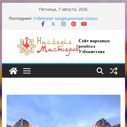
Перейти
Пятница, 7 августа, 2026
к
Последние:
Узбекские традиционные узоры:
содержимому
символика и происхождение
Аэропорт Ташкента переедет после 2030
года
Опасная диета Алины Загитовой
От знахарей до университетских клиник
Обрушение на одном из ключевых
перекрёстков Ташкента: перекрыт
путепровод на Буюк Ипак Йули