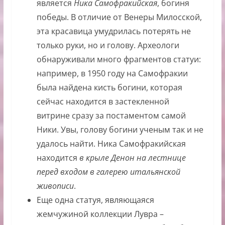
является
Ника Самофракийская
, богиня
победы. В отличие от Венеры Милосской,
эта красавица умудрилась потерять не
только руки, но и голову. Археологи
обнаруживали много фрагментов статуи:
например, в 1950 году на Самофракии
была найдена кисть богини, которая
сейчас находится в застекленной
витрине сразу за постаментом самой
Ники. Увы, голову богини ученым так и не
удалось найти. Ника Самофракийская
находится
в крыле Денон на лестнице
перед входом в галерею итальянской
живописи
.
Еще одна статуя, являющаяся
жемчужиной коллекции Лувра –