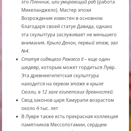
это
Пленник, или умирающий раб
(работа
Микеланджело). Мастер эпохи
Возрождения известен в основном
благодаря своей статуе Давида, однако
эта скульптура заслуживает не меньшего
внимания.
Крыло Денон, первый этаж, зал
№4
.
Статуя сидящего Рамзеса II
– еще один
шедевр, которым может гордиться Лувр.
Эта древнеегипетская скульптура
находится на
первом этаже в крыле
Сюлли, в 12 зале египетских древностей
.
Свод законов царя Хамурапи возрастом
около 4 тыс. лет
В Лувре также есть прекрасная коллекция
памятников Мессопотамии, сердцем