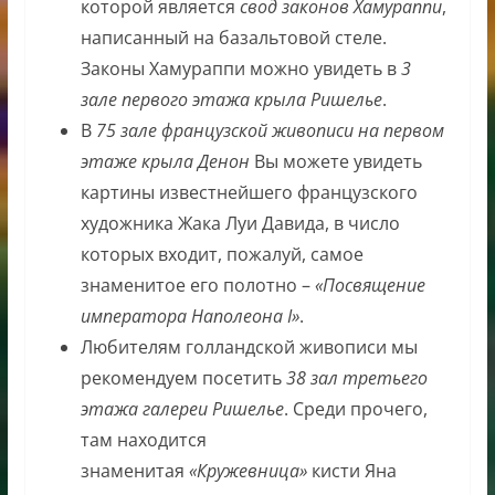
которой является
свод законов Хамураппи
,
написанный на базальтовой стеле.
Законы Хамураппи можно увидеть в
3
зале первого этажа крыла Ришелье
.
В
75 зале французской живописи на первом
этаже крыла Денон
Вы можете увидеть
картины известнейшего французского
художника Жака Луи Давида, в число
которых входит, пожалуй, самое
знаменитое его полотно –
«Посвящение
императора Наполеона I»
.
Любителям голландской живописи мы
рекомендуем посетить
38 зал третьего
этажа галереи Ришелье
. Среди прочего,
там находится
знаменитая
«Кружевница»
кисти Яна