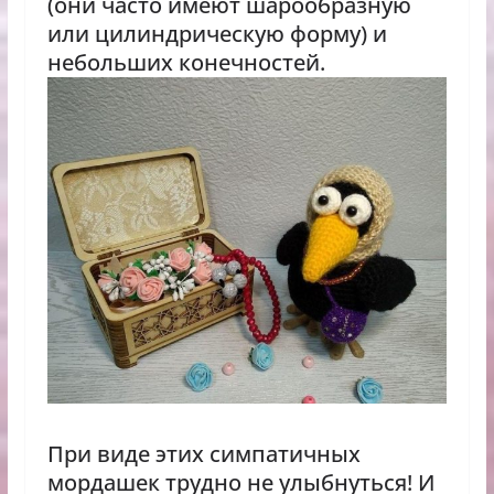
(они часто имеют шарообразную
или цилиндрическую форму) и
небольших конечностей.
При виде этих симпатичных
мордашек трудно не улыбнуться! И