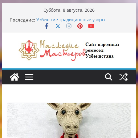
Перейти
Суббота, 8 августа, 2026
к
Последние:
Узбекские традиционные узоры:
содержимому
символика и происхождение
Аэропорт Ташкента переедет после 2030
года
Опасная диета Алины Загитовой
От знахарей до университетских клиник
Обрушение на одном из ключевых
перекрёстков Ташкента: перекрыт
путепровод на Буюк Ипак Йули