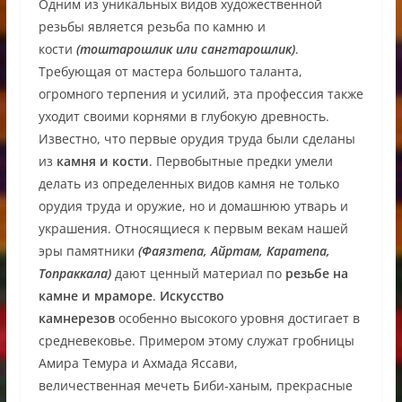
Одним из уникальных видов художественной
резьбы является резьба по камню и
кости
(тоштарошлик или сангтарошлик)
.
Требующая от мастера большого таланта,
огромного терпения и усилий, эта профессия также
уходит своими корнями в глубокую древность.
Известно, что первые орудия труда были сделаны
из
камня и кости
. Первобытные предки умели
делать из определенных видов камня не только
орудия труда и оружие, но и домашнюю утварь и
украшения. Относящиеся к первым векам нашей
эры памятники
(Фаязтепа, Айртам, Каратепа,
Топраккала)
дают ценный материал по
резьбе на
камне и мраморе
.
Искусство
камнерезов
особенно высокого уровня достигает в
средневековье. Примером этому служат гробницы
Амира Темура и Ахмада Яссави,
величественная мечеть Биби-ханым, прекрасные