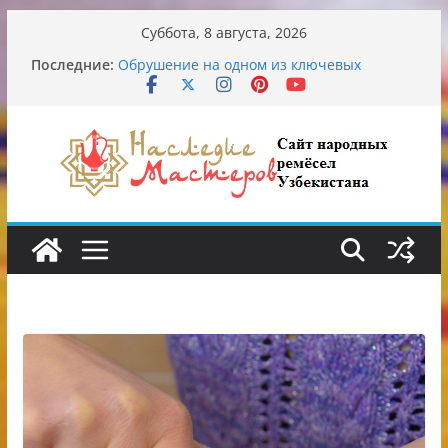
Перейти
Суббота, 8 августа, 2026
к
Последние:
Обрушение на одном из ключевых
содержимому
перекрёстков Ташкента: перекрыт
путепровод на Буюк Ипак Йули
Узбекские традиционные узоры:
символика и происхождение
Аэропорт Ташкента переедет после 2030
года
Опасная диета Алины Загитовой
От знахарей до университетских клиник