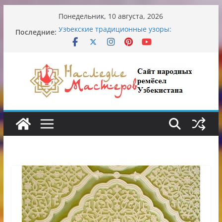
Перейти
Понедельник, 10 августа, 2026
к
Последние:
Узбекские традиционные узоры:
содержимому
символика и происхождение
Аэропорт Ташкента переедет после 2030
года
Опасная диета Алины Загитовой
От знахарей до университетских клиник
Обрушение на одном из ключевых
перекрёстков Ташкента: перекрыт
путепровод на Буюк Ипак Йули