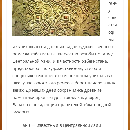
ганч
у
явля
ется
одн
им
из уникальных и древних видов художественного
ремесла Узбекистана. Искусство резьбы по ганчу
Центральной Азии
,
и в частности Узбекистана,
представляют по художественному стилю и
специфике технического исполнения уникальную
школу. История этого ремесла берет начало в III-IV
веках. До наших дней сохранились древние
памятники архитектуры, такие, как дворец
Варахша, резиденция правителей «благородной
Бухары».
Ганч — известный в Центральной Азии