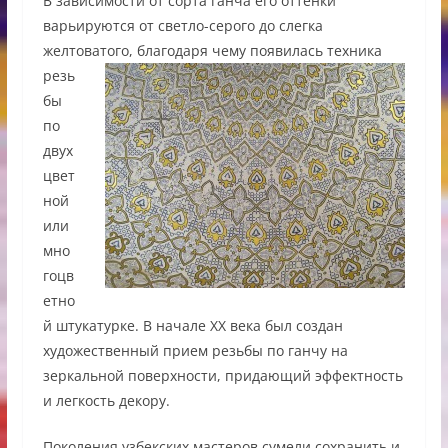
В зависимости от сорта ганча его оттенки
варьируются от светло-серого до слегка
желтоватого, благодаря чему появилась техника
резь
бы
по
двух
цвет
ной
или
мно
гоцв
етно
й штукатурке. В начале XX века был создан
художественный прием резьбы по ганчу на
зеркальной поверхности, придающий эффектность
и легкость декору.
Поколения узбекских мастеров сумели сохранить и