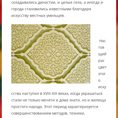
складывались династии, и целые села, а иногда и
города становились известными благодаря
искусству местных умельцев.
Нас
тоя
щий
рас
цвет
этог
о
иску
сства наступил в XVIII-XIX веках
,
когда украшаться
стали не только мечети и дома знати, но и жилища
простого народа. Этот период характеризуется
совершенствованием методов, техники,