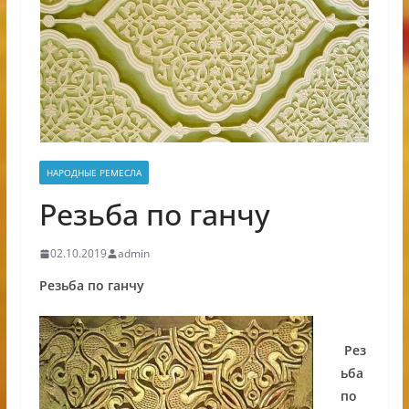
НАРОДНЫЕ РЕМЕСЛА
Резьба по ганчу
02.10.2019
admin
Резьба по ганчу
Рез
ьба
по