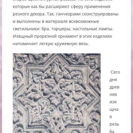
которые как бы расширяют сферу применения
резного декора. Так, ганчкорами сконструированы
и выполнены в материале всевозможные
светильники: бра, торшеры, настольные лампы.
Изящный прорезной орнамент в этих изделиях
напоминает легкую кружевную вязь.
Сего
дня
древ
няя
изя
щна
я
резь
ба