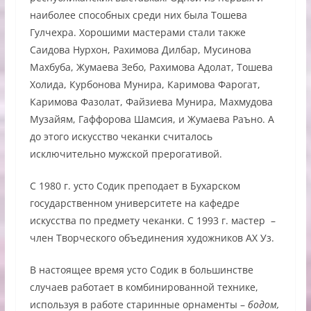
наиболее способных среди них была Тошева
Гулчехра. Хорошими мастерами стали также
Саидова Нурхон, Рахимова Дилбар, Мусинова
Махбуба, Жумаева Зебо, Рахимова Адолат, Тошева
Холида, Курбонова Мунира, Каримова Фарогат,
Каримова Фазолат, Файзиева Мунира, Махмудова
Музайям, Гаффорова Шамсия, и Жумаева Раъно. А
до этого искусство чеканки считалось
исключительно мужской прерогативой.
С 1980 г. усто Содик преподает в Бухарском
государственном университете на кафедре
искусства по предмету чеканки. С 1993 г. мастер –
член Творческого объединения художников АХ Уз.
В настоящее время усто Содик в большинстве
случаев работает в комбинированной технике,
используя в работе старинные орнаменты –
бодом,