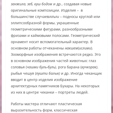
занжила, зеб, куш бодом
и др., создавая новые
оригинальные композиции. Изделия – в
большинстве случаев
лаъли
– подносы круглой или
эллипсообразной формы, украшенные
геометрическими фигурами, разнообразными
фризами и каймовыми полосами. Геометрический
орнамент носит вспомогательный характер. В
основном работы отчеканены
накшем
(
ислими
).
Зооморфные изображения встречаются редко. Это
в основном изображения частей животных: глаз
соловья (
чашми буль-буль)
, рога барана (
кучкорак)
,
рыбья чешуя (
пушти балык)
и др. Иногда чеканщик
вводит в центр изделия изображение
архитектурных памятников Бухары. На некоторых
из них в центре чеканки – портреты людей.
Работы мастера отличают пластическая
выразительность форм, классическая