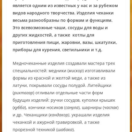
является одним из известных у нас и за рубежом
видов народного творчества. Изделия чеканки
весьма разнообразны по формам и функциям.
Это всевозможные чаши, сосуды для воды и
других жидкостей, а также котлы для
приготовления пищи, жаровни, вазы, шкатулки,
приборы для курения, светильники и т.д.
Медночеканные изделия создавали мастера трех
специальностей: медники (
мискор
) изготавливали
формы из красной и желтой меди, а также из
латуни, покрывали сосуды полудой. Литейщики
(
рихтагар
) отливали отдельные части форм
будущих изделий: ручки сосудов, куполки крышек
(
қубба
), кончики носиков (
санула
), шарниры (
часпак
)
и др. Чеканщики (
кандакор)
, украшали изделия
чеканкой и ажурной гравировкой, а также
прорезной техникой (
шабака
).