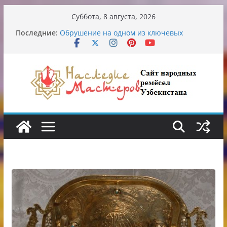
Перейти
Суббота, 8 августа, 2026
к
От знахарей до университетских клиник
Последние:
Обрушение на одном из ключевых
содержимому
перекрёстков Ташкента: перекрыт
путепровод на Буюк Ипак Йули
Узбекские традиционные узоры:
символика и происхождение
Аэропорт Ташкента переедет после 2030
года
Опасная диета Алины Загитовой