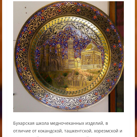
Бухарская школа медночеканных изделий, в
отличие от кокандской, ташкентской, хорезмской и