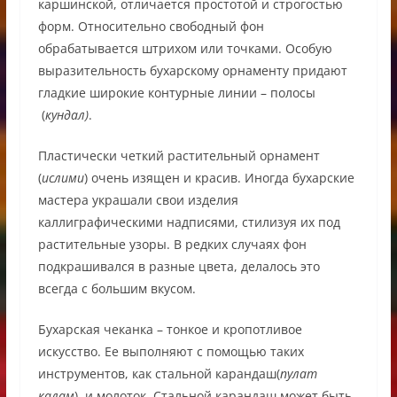
каршинской, отличается простотой и строгостью
форм. Относительно свободный фон
обрабатывается штрихом или точками. Особую
выразительность бухарскому орнаменту придают
гладкие широкие контурные линии – полосы
(
кундал)
.
Пластически четкий растительный орнамент
(
ислими
) очень изящен и красив. Иногда бухарские
мастера украшали свои изделия
каллиграфическими надписями, стилизуя их под
растительные узоры. В редких случаях фон
подкрашивался в разные цвета, делалось это
всегда с большим вкусом.
Бухарская чеканка – тонкое и кропотливое
искусство. Ее выполняют с помощью таких
инструментов, как стальной карандаш(
пулат
калам
)
и молоток. Стальной карандаш может быть